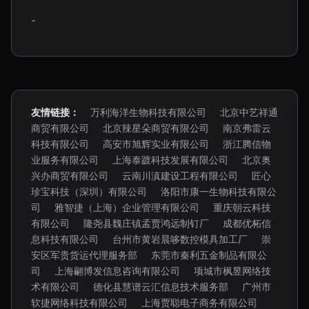
-
友情链接：
万利海洋生物科技有限公司
北京中艺祥通
商贸有限公司
北京辣星朵商贸有限公司
南京弗雷云
科技有限公司
高安市旭辉实业有限公司
浙江腾信物
业服务有限公司
上海泰踱科技发展有限公司
北京奥
兴办商贸有限公司
云南川滇建设工程有限公司
匠心
珍宝科技（深圳）有限公司
洛阳市康一生物科技有限公
司
雅智捷（上海）企业管理有限公司
重庆朝云科技
有限公司
隆尧县魏庄镇孟贾鸿远制钉厂
成都优柘信
息科技有限公司
台州市黄岩晨哆数控模具加工厂
崇
安区军贵货运代理服务部
东莞市秦利五金制品有限公
司
上海翩博发信息咨询有限公司
项城市枫昱网络技
术有限公司
德化县慧谱云汇信息技术服务部
广州市
软捷网络科技有限公司
上海贾聪电子商务有限公司