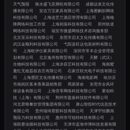
天气预报
衡水盛飞亚脚轮有限公司
成都达泉文化传
播有限公司
安吉万宝家具有限公司
上海蜜鹂炽网络
科技有限公司
上海连芝兰酒店管理有限公司
上海翰
降网络科技工作室
上海则落科技有限公司
郑州轨道
网络科技有限公司
福安市微盛网络技术咨询服务部
北京至乐科技有限公司
东莞市启太文化传播有限公司
武汉金顺利科技有限公司
弋阳县旺达包装材料有限公
司
上海欧伊仕家具有限公司
深圳市常丰企业管理策
划有限公司
北京逸伟智商贸有限公司
天酵（武汉）
生物科技有限公司
上海沐容芷科技有限公司
海南鸳
鸯红无核荔枝农庄有限公司
石家庄软光电子科技有限公
司
上海墨匠文化传播有限公司
海南电影网
哈尔滨
市南岗区客来香果蔬销售部
周易算命
东莞市全风环
保设备有限公司
上海侪享网络科技有限公司
要创科
技（上海）有限公司
荆州市盈振科技软件有限公司
河北君唯餐饮管理集团有限公司
唐山智投时代信息技术
有限公司
贵州瑞琦塑胶科技有限公司
天津宇恒鹏旭
预应力科技有限公司
惠州市可锐特科技有限公司
上
海联赛涂膜科技有限公司
天津市蓝海华博科技发展有限